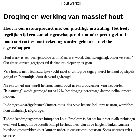
Hout werkt!!
Droging en werking van massief hout
Hout is een natuurproduct met een prachtige uitstraling. Het heeft
tegelijkertijd een aantal eigenschappen die minder pretttig zijn. In
houtconstructies moet rekening worden gehouden met die
eigenschappen.
Hout werkt is een veel gehoorde term. Maar wat wordt daar nu eigenlijk onder verstaan?
Om dat te kunnen gegrijpen zal ik daar iets dieper op in gaan.
Vers hout is nat. Het natuurlijke vocht moet er uit. Bij de zagerij wordt het hout op stapels
gelegd en "natuurlijk" door de wind gedroogd.
Na één tot vijf jaar wordt het hout nagedroogd in een droogkamer waar het verder
"kunstmatig" wordt gedroogd tot ca 12%, het drogingspercentage dat meubelhout moet
hebben.
In de tegenwoordige binnenklimaten thuis, dus waar het meubel komt te staan, wordt het
hout uiteindelijk nòg droger.
Tijdens het drogingsproces krimpt het hout. Probleem is dat het hout niet in alle richtingen
even veel krimpt. In de breedte krimpt het hout meer dan in de lengte. Planken kunnen
hierdoor krom trekken en er kunnen naden in constructies ontstaan. Soms ontstaan zelfs
scheuren.